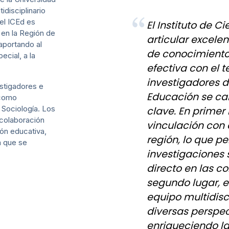
idisciplinario
el ICEd es
El Instituto de 
 en la Región de
articular excel
 aportando al
de conocimiento
ecial, a la
efectiva con el te
investigadores de
estigadores e
Educación se car
 como
 Sociología. Los
clave. En primer
colaboración
vinculación con 
ción educativa,
región, lo que pe
ón que se
investigaciones
directo en las 
segundo lugar, 
equipo multidisci
diversas perspec
enriqueciendo l