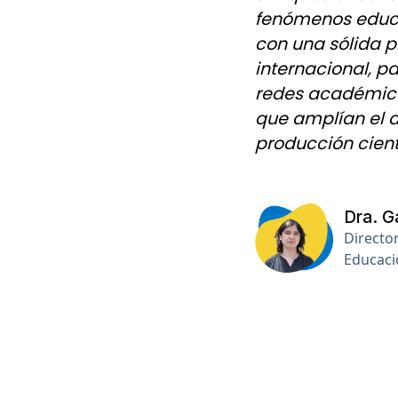
fenómenos educa
con una sólida p
internacional, p
redes académica
que amplían el a
producción cientí
Dra. G
Director
Educaci