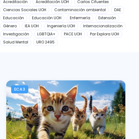
Acreditación
Acreditación UOH
Carlos Cifuentes
Ciencias Sociales UOH
Contaminación ambiental
DAE
Educación
Educación UOH
Enfermería
Extensión
Género
IEA UOH
Ingeniería UOH
Internacionalización
Investigación
LGBTQIA+
PACE UOH
Par Explora UOH
Salud Mental
URO 2495
ECA3