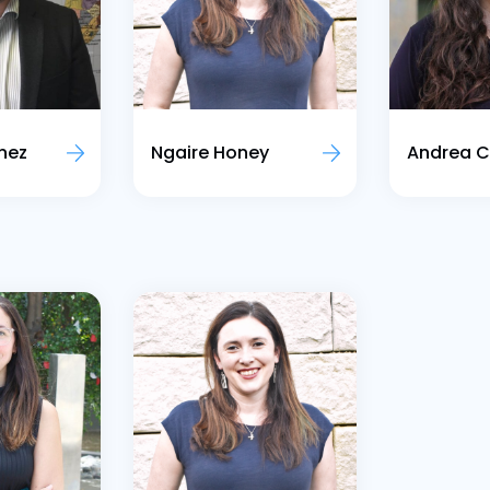
nez
Ngaire Honey
Andrea C