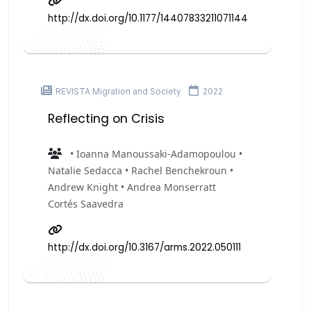
http://dx.doi.org/10.1177/14407833211071144
REVISTA Migration and Society
2022
Reflecting on Crisis
• Ioanna Manoussaki-Adamopoulou •
Natalie Sedacca • Rachel Benchekroun •
Andrew Knight • Andrea Monserratt
Cortés Saavedra
http://dx.doi.org/10.3167/arms.2022.050111