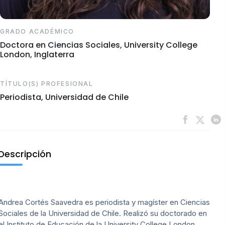
GRADO ACADÉMICO
Doctora en Ciencias Sociales, University College
London, Inglaterra
TÍTULO(S) PROFESIONAL
Periodista, Universidad de Chile
Descripción
Andrea Cortés Saavedra es periodista y magíster en Ciencias
Sociales de la Universidad de Chile. Realizó su doctorado en
el Instituto de Educación de la University College London,