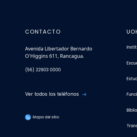
CONTACTO
UO
Insti
Avenida Libertador Bernardo
O'Higgins 611, Rancagua.
Escu
(56) 22903 0000
Estu
Ver todos los teléfonos
Func
Bibli
Mapa del sitio
Tran