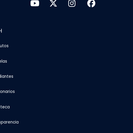
H
tutos
elas
diantes
ionarios
oteca
sparencia