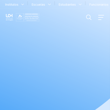
Institutos
Escuelas
Estudiantes
Funcionario
FILTRAR INFORMACIÓN