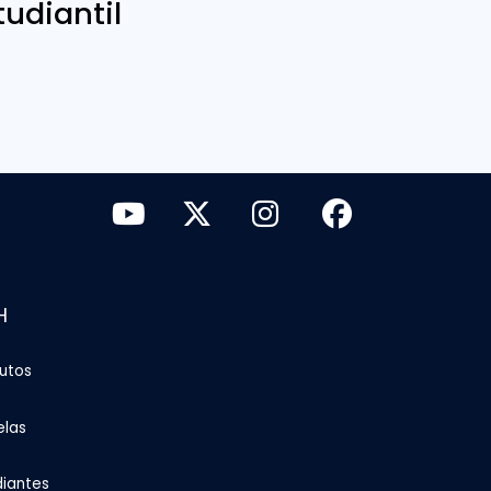
udiantil
H
tutos
elas
diantes