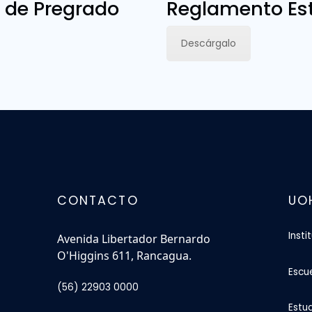
 de Pregrado
Reglamento Est
Descárgalo
CONTACTO
UO
Insti
Avenida Libertador Bernardo
O'Higgins 611, Rancagua.
Escu
(56) 22903 0000
Estu