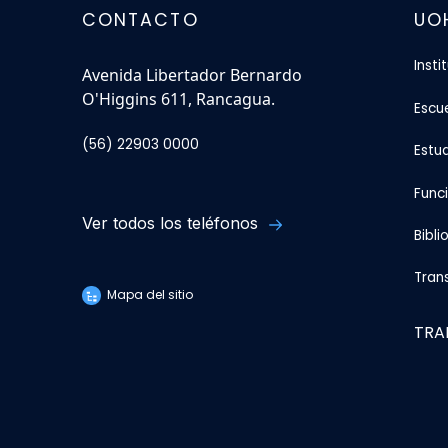
CONTACTO
UO
Insti
Avenida Libertador Bernardo
O'Higgins 611, Rancagua.
Escu
(56) 22903 0000
Estu
Func
Ver todos los teléfonos
Bibli
Tran
Mapa del sitio
TRA