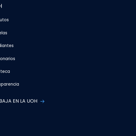
H
tutos
elas
diantes
ionarios
oteca
sparencia
BAJA EN LA UOH