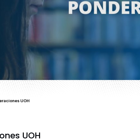
deraciones UOH
iones UOH