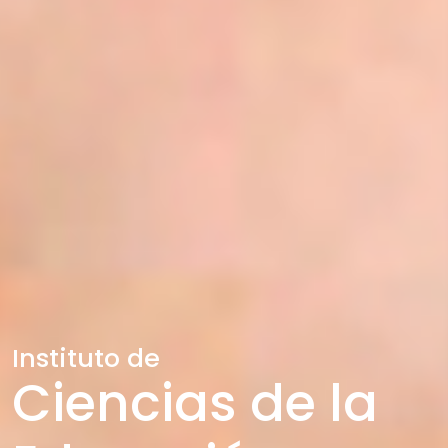
Instituto de
Ciencias de la