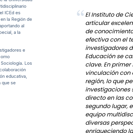
idisciplinario
el ICEd es
El Instituto de 
 en la Región de
articular excel
 aportando al
de conocimiento
ecial, a la
efectiva con el te
investigadores de
estigadores e
Educación se car
 como
 Sociología. Los
clave. En primer
colaboración
vinculación con 
ción educativa,
región, lo que pe
ón que se
investigaciones
directo en las 
segundo lugar, 
equipo multidisci
diversas perspec
enriqueciendo l