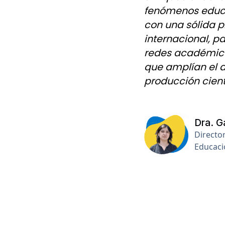
fenómenos educa
con una sólida p
internacional, p
redes académica
que amplían el a
producción cientí
Dra. G
Director
Educaci