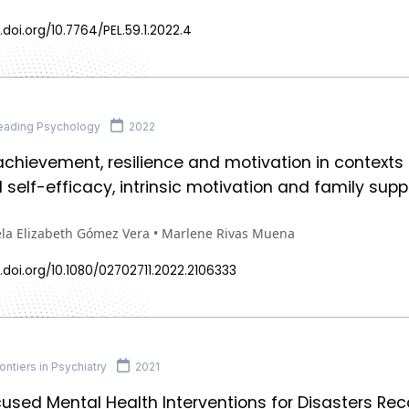
.doi.org/10.7764/PEL.59.1.2022.4
eading Psychology
2022
chievement, resilience and motivation in contexts of
 self-efficacy, intrinsic motivation and family suppo
ela Elizabeth Gómez Vera • Marlene Rivas Muena
.doi.org/10.1080/02702711.2022.2106333
ntiers in Psychiatry
2021
used Mental Health Interventions for Disasters Rec