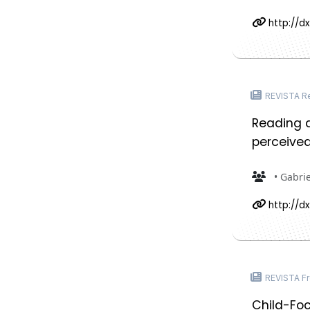
http://dx
REVISTA R
Reading a
perceived
• Gabri
http://dx
REVISTA Fro
Child-Foc