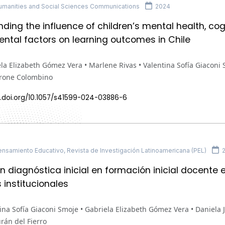
manities and Social Sciences Communications
2024
ding the influence of children’s mental health, co
ntal factors on learning outcomes in Chile
la Elizabeth Gómez Vera • Marlene Rivas • Valentina Sofía Giaconi 
rone Colombino
x.doi.org/10.1057/s41599-024-03886-6
nsamiento Educativo, Revista de Investigación Latinoamericana (PEL)
2
n diagnóstica inicial en formación inicial docente e
 institucionales
ina Sofía Giaconi Smoje • Gabriela Elizabeth Gómez Vera • Daniel
rán del Fierro