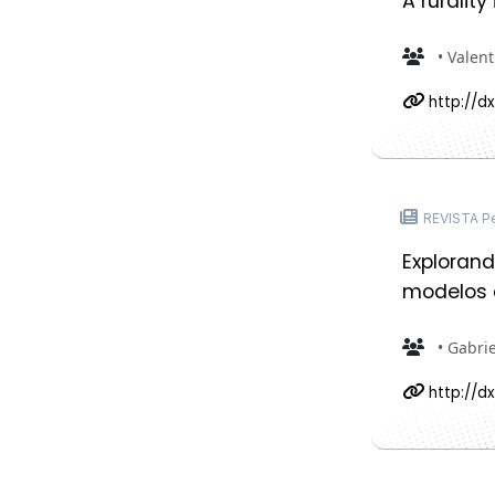
A ruralit
• Valent
http://dx
REVISTA Pe
Explorand
modelos 
• Gabrie
http://dx