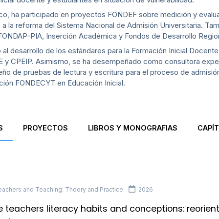
blico, ha participado en proyectos FONDEF sobre medición y evalua
 a la reforma del Sistema Nacional de Admisión Universitaria. Ta
FONDAP-PIA, Inserción Académica y Fondos de Desarrollo Regio
o al desarrollo de los estándares para la Formación Inicial Docente
CE y CPEIP. Asimismo, se ha desempeñado como consultora exper
ño de pruebas de lectura y escritura para el proceso de admisión 
ación FONDECYT en Educación Inicial.
S
PROYECTOS
LIBROS Y MONOGRAFIAS
CAPÍT
achers and Teaching: Theory and Practice
2026
e teachers literacy habits and conceptions: reorien