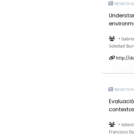
REVISTA Hu
Understan
environme
• Gabrie
Soledad Bur
http://d
REVISTA Pe
Evaluació
contextos
• Valent
Francisco Du