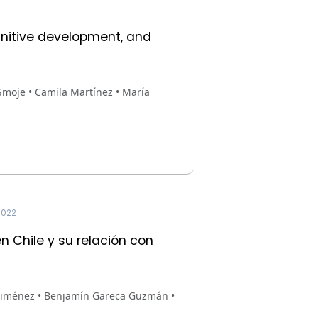
gnitive development, and
Smoje • Camila Martínez • María
022
n Chile y su relación con
a Jiménez • Benjamín Gareca Guzmán •