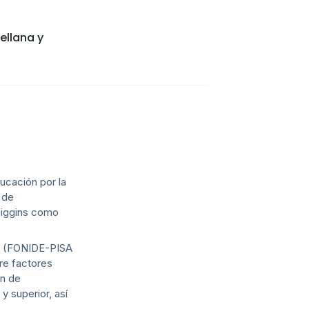
ellana y
ucación por la
 de
'Higgins como
ura (FONIDE-PISA
re factores
ón de
 superior, así