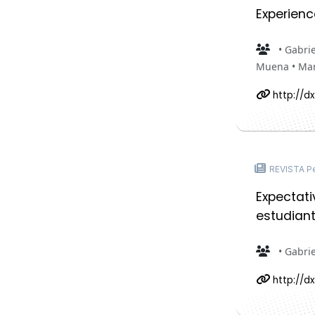
Experienc
• Gabri
Muena • Marí
http://dx
REVISTA Pe
Expectati
estudiant
• Gabri
http://dx