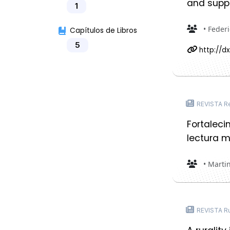
and supp
1
• Federi
Capítulos de Libros
5
http://d
REVISTA Rev
Fortaleci
lectura mu
• Marti
REVISTA Ru