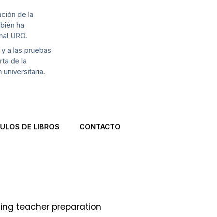
ción de la
mbién ha
nal URO.
 y a las pruebas
ta de la
universitaria.
ULOS DE LIBROS
CONTACTO
ting teacher preparation