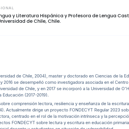
SIONAL
ngua y Literatura Hispánica y Profesora de Lengua Cast
iversidad de Chile, Chile.
rsidad de Chile, 2004), master y doctorado en Ciencias de la Ed
1 y 2016 se desempeñó como investigadora asociada en el Centro
versidad de Chile, y en 2017 se incorporó a la Universidad de O
la Educación (2017-2019).
 sobre comprensión lectora, resiliencia y enseñanza de la escrit
4). Actualmente dirige un proyecto FONDECYT Regular 2023 sob
ora, centrado en el rol de la motivación intrínseca y la percepci
ectos FONDECYT sobre lectura y escritura en educación primaria y
cial docente y estudiantes en situación de vulnerabilidad.