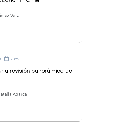
ucation in Chile
Gómez Vera
a
2025
 una revisión panorámica de
atalia Abarca