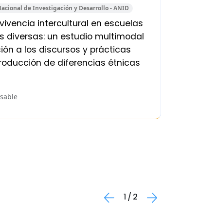
acional de Investigación y Desarrollo - ANID
Adjudic
ivencia intercultural en escuelas
126
s diversas: un estudio multimodal
examin
ción a los discursos y prácticas
concep
roducción de diferencias étnicas
interc
and En
sable
Inve
1
/
2