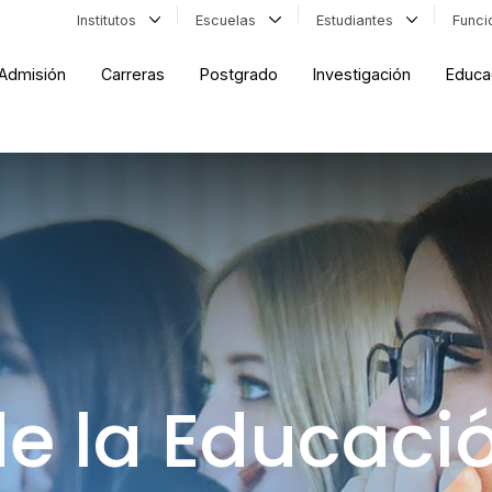
Institutos
Escuelas
Estudiantes
Func
Admisión
Carreras
Postgrado
Investigación
Educa
de la Educaci