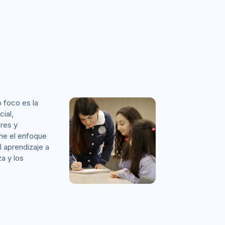
 foco es la
cial,
res y
ene el enfoque
l aprendizaje a
za y los