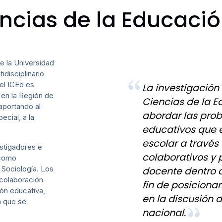
encias de la Educaci
de la Universidad
idisciplinario
el ICEd es
La investigación 
 en la Región de
Ciencias de la E
 aportando al
abordar las prob
ecial, a la
educativos que 
escolar a través
estigadores e
colaborativos y 
 como
 Sociología. Los
docente dentro d
colaboración
fin de posiciona
ción educativa,
en la discusión 
ón que se
nacional.