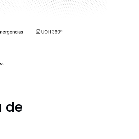
mergencias
UOH 360º
ORDENAR RESULTADOS
o.
FILTRAR INFORMACIÓN
a de