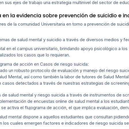
 sus ejes de trabajo una estrategia multinivel del sector de educ
 en la evidencia sobre prevención de suicidio e in
tores de la comunidad Universitaria en torno a prevención de suic
as de salud mental y suicidio a través de diversos medios y fech
tal en el campus universitario, brindando apoyo psicológico a los 
alizados los casos que lo requieran.
ograma de acción en Casos de riesgo suicida:
lado un robusto protocolo de evaluación y manejo del riesgo suici
lud Mental, así como también la labor de tutores de Salud Mental
e casos detectados a través de nuestras estrategias de screening
e salud mental y riesgo suicida a través de instrumentos de sc
plementación de encuestas online de salud mental a los estudiantes
se activa el flujograma de acción, el que implica evaluación, der
lud mental dispone a aquellos estudiantes que consultan pidiend
 los cuales emergen factores e indicadores de riesgo suicida se