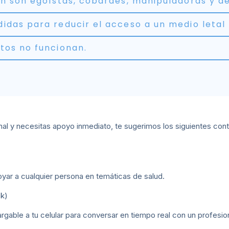
an son egoístas, cobardes, manipuladoras y dé
idas para reducir el acceso a un medio letal 
tos no funcionan.
nal y necesitas apoyo inmediato, te sugerimos los siguientes con
poyar a cualquier persona en temáticas de salud.
ok)
able a tu celular para conversar en tiempo real con un profesion