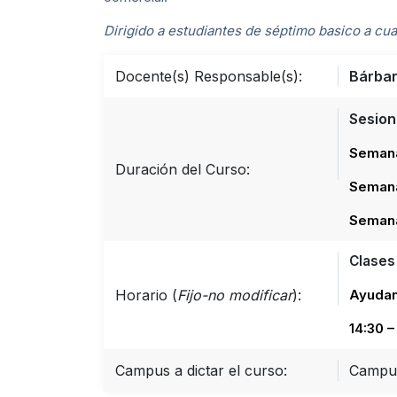
Dirigido a estudiantes de séptimo basico a cu
Docente(s) Responsable(s):
Bárba
Sesion
Semana
Duración del Curso:
Semana 
Semana
Clases 
Horario (
Fijo-no modificar
):
Ayudan
14:30 –
Campus a dictar el curso:
Campu