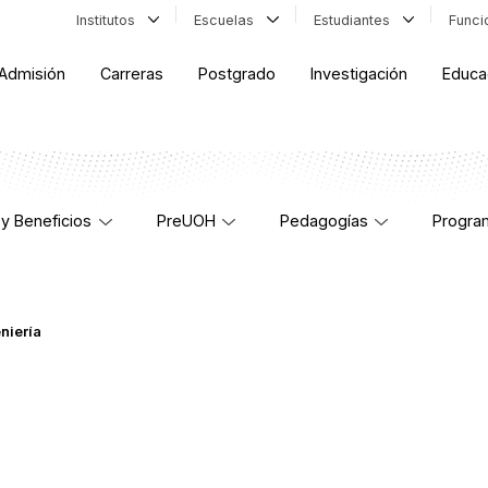
Institutos
Escuelas
Estudiantes
Func
Admisión
Carreras
Postgrado
Investigación
Educa
y Beneficios
PreUOH
Pedagogías
Progra
niería