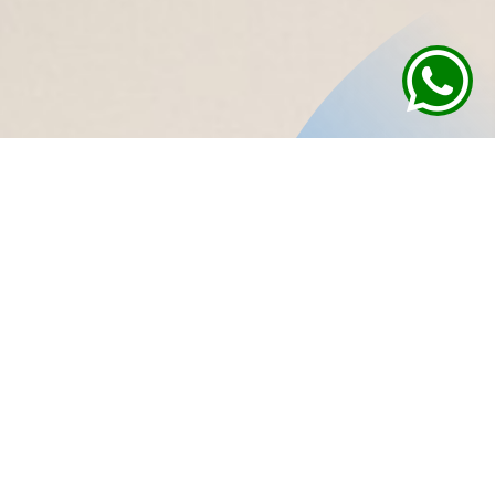
Admisión
Vías de Ingreso
Inicio
Admisión UOH
Beca Vocación de Profesor – Pedagogías (BVP