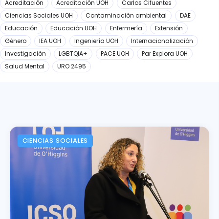
Acreditación
Acreditación UOH
Carlos Cifuentes
Ciencias Sociales UOH
Contaminación ambiental
DAE
Educación
Educación UOH
Enfermería
Extensión
Género
IEA UOH
Ingeniería UOH
Internacionalización
Investigación
LGBTQIA+
PACE UOH
Par Explora UOH
Salud Mental
URO 2495
CIENCIAS SOCIALES