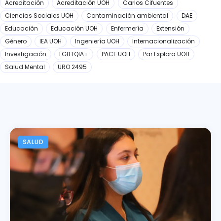
Acreditación
Acreditación UOH
Carlos Cifuentes
Ciencias Sociales UOH
Contaminación ambiental
DAE
Educación
Educación UOH
Enfermería
Extensión
Género
IEA UOH
Ingeniería UOH
Internacionalización
Investigación
LGBTQIA+
PACE UOH
Par Explora UOH
Salud Mental
URO 2495
SALUD