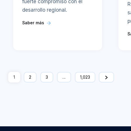
fuerte compromiso con el
R
desarrollo regional.
s
p
Saber más
S
1
2
3
…
1,023