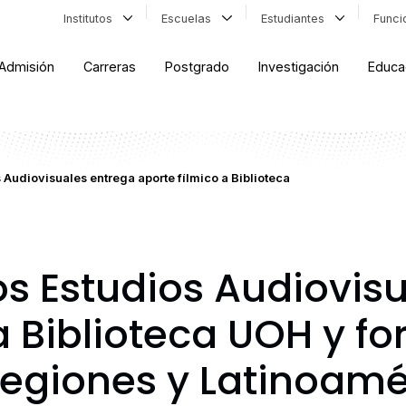
Institutos
Escuelas
Estudiantes
Func
Admisión
Carreras
Postgrado
Investigación
Educa
os Audiovisuales entrega aporte fílmico a Biblioteca
tos Estudios Audiovis
a Biblioteca UOH y fo
regiones y Latinoamé