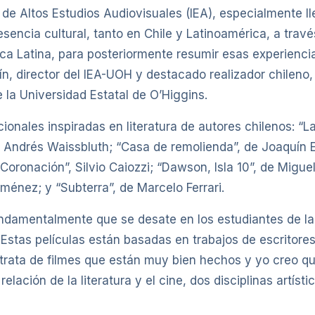
de Altos Estudios Audiovisuales (IEA), especialmente ll
sencia cultural, tanto en Chile y Latinoamérica, a través
ca Latina, para posteriormente resumir esas experiencia
ttín, director del IEA-UOH y destacado realizador chilen
e la Universidad Estatal de O’Higgins.
ionales inspiradas en literatura de autores chilenos: “La
e Andrés Waissbluth; “Casa de remolienda”, de Joaquín Ey
oronación”, Silvio Caiozzi; “Dawson, Isla 10”, de Miguel 
ménez; y “Subterra”, de Marcelo Ferrari.
undamentalmente que se desate en los estudiantes de la 
ine. Estas películas están basadas en trabajos de escrit
trata de filmes que están muy bien hechos y yo creo qu
elación de la literatura y el cine, dos disciplinas artís