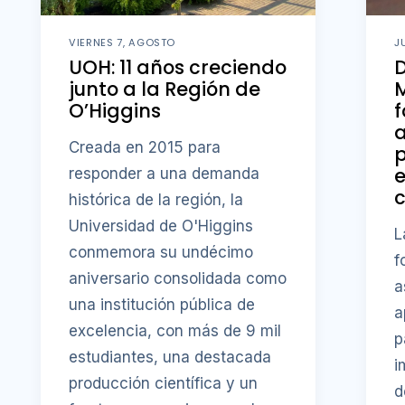
VIERNES 7, AGOSTO
J
UOH: 11 años creciendo
D
junto a la Región de
M
O’Higgins
f
a
Creada en 2015 para
p
responder a una demanda
c
histórica de la región, la
Universidad de O'Higgins
L
conmemora su undécimo
f
aniversario consolidada como
a
una institución pública de
a
excelencia, con más de 9 mil
p
estudiantes, una destacada
i
producción científica y un
d