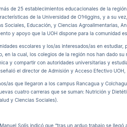
y más de 25 establecimientos educacionales de la regió
aracterísticas de la Universidad de O’Higgins, y a su vez
ias Sociales, Educación, y Ciencias Agroalimentarias, 
iento y apoyo que la UOH dispone para la comunidad est
nidades escolares y los/as interesados/as en estudiar, 
so, en la cual, los colegios de la región nos han dado s
émica y compartir con autoridades universitarias y est
 señaló el director de Admisión y Acceso Efectivo UOH,
nos/as que llegaron a los campus Rancagua y Colchagua,
uevas cuatro carreras que se suman: Nutrición y Dietét
alud y Ciencias Sociales).
anuel Solís indicó que “tras un arduo trabajo se llegó 