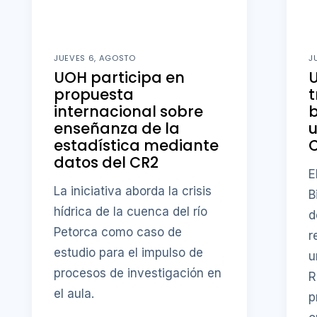
JUEVES 6, AGOSTO
J
UOH participa en
U
propuesta
t
internacional sobre
b
enseñanza de la
u
estadística mediante
datos del CR2
E
La iniciativa aborda la crisis
B
hídrica de la cuenca del río
d
Petorca como caso de
r
estudio para el impulso de
u
procesos de investigación en
R
el aula.
p