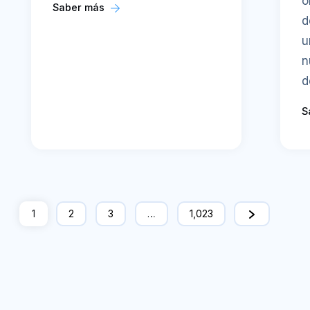
o
Saber más
d
u
n
d
S
1
2
3
…
1,023