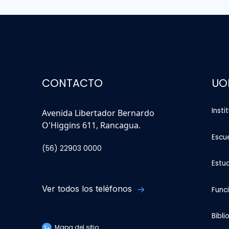
CONTACTO
UO
Insti
Avenida Libertador Bernardo
O'Higgins 611, Rancagua.
Escu
(56) 22903 0000
Estu
Ver todos los teléfonos
Func
Bibli
Mapa del sitio