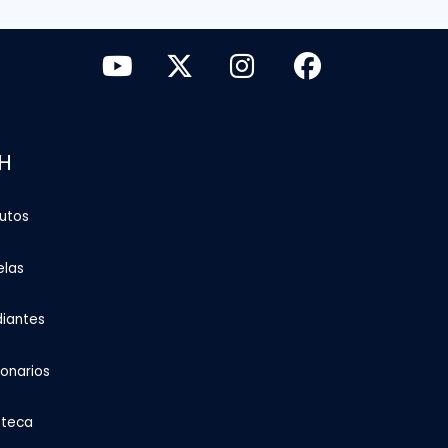
H
tutos
elas
diantes
ionarios
oteca