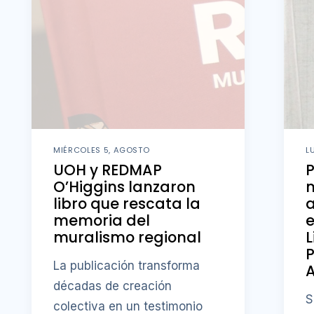
MIÉRCOLES 5, AGOSTO
L
UOH y REDMAP
O’Higgins lanzaron
m
libro que rescata la
memoria del
e
muralismo regional
L
P
La publicación transforma
A
décadas de creación
S
colectiva en un testimonio