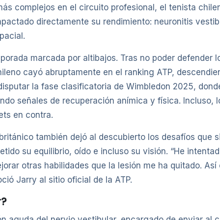
 complejos en el circuito profesional, el tenista chile
actado directamente su rendimiento: neuronitis vestibu
pacial.
porada marcada por altibajos. Tras no poder defender lo
ileno cayó abruptamente en el ranking ATP, descendien
a disputar la fase clasificatoria de Wimbledon 2025, dond
ndo señales de recuperación anímica y física. Incluso, l
ets en contra.
ritánico también dejó al descubierto los desafíos que 
etido su equilibrio, oído e incluso su visión. “He intent
orar otras habilidades que la lesión me ha quitado. As
ó Jarry al sitio oficial de la ATP.
r?
ón aguda del nervio vestibular, encargado de enviar al c