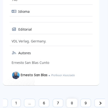
Idioma
Editorial
VDL Verlag. Germany.
Autores
Ernesto San Blas Cunto
Ernesto San Blas
● Profesor Asociado
1
…
6
7
8
9