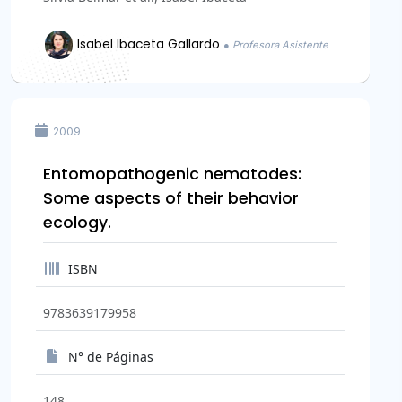
Isabel Ibaceta Gallardo
● Profesora Asistente
2009
Entomopathogenic nematodes:
Some aspects of their behavior
ecology.
ISBN
9783639179958
N° de Páginas
148