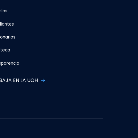
elas
diantes
ionarios
oteca
sparencia
BAJA EN LA UOH