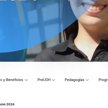
s y Beneficios
PreUOH
Pedagogías
Progr
sión 2024