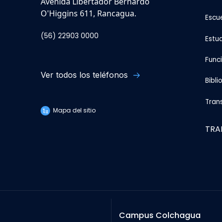
Avenida Libertador Bernardo
O'Higgins 611, Rancagua.
Escu
(56) 22903 0000
Estu
Func
Ver todos los teléfonos
Bibli
Tran
Mapa del sitio
TRA
Campus Colchagua