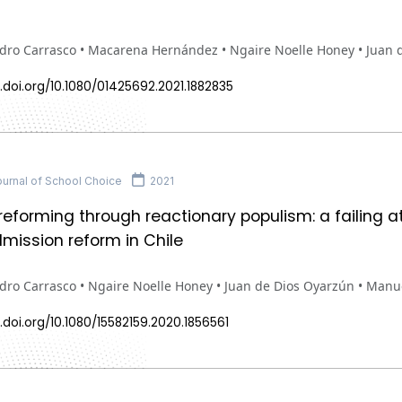
ndro Carrasco • Macarena Hernández • Ngaire Noelle Honey • Juan 
.doi.org/10.1080/01425692.2021.1882835
urnal of School Choice
2021
eforming through reactionary populism: a failing a
mission reform in Chile
dro Carrasco • Ngaire Noelle Honey • Juan de Dios Oyarzún • Manu
.doi.org/10.1080/15582159.2020.1856561