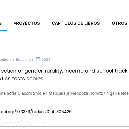
S
PROYECTOS
CAPÍTULOS DE LIBROS
OTROS 
ntiers in Education
2024
section of gender, rurality, income and school track
ics tests scores
ina Sofía Giaconi Smoje • Manuela Ji Mendoza Horvitz • Ngaire No
x.doi.org/10.3389/feduc.2024.1306426