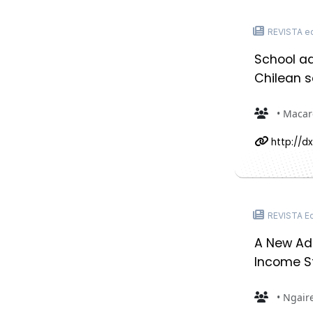
REVISTA edu
School ad
Chilean 
• Macare
http://dx
REVISTA Edu
A New Adm
Income S
• Ngaire