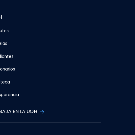
H
tutos
elas
diantes
ionarios
oteca
sparencia
BAJA EN LA UOH