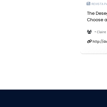
REVISTA Pe
The Dese
Choose an
• Claire
http://dx