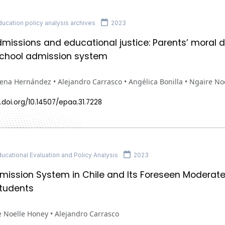
cation policy analysis archives
2023
missions and educational justice: Parents’ moral
school admission system
na Hernández • Alejandro Carrasco • Angélica Bonilla • Ngaire No
.doi.org/10.14507/epaa.31.7228
cational Evaluation and Policy Analysis
2023
ission System in Chile and Its Foreseen Moderate
tudents
 Noelle Honey • Alejandro Carrasco