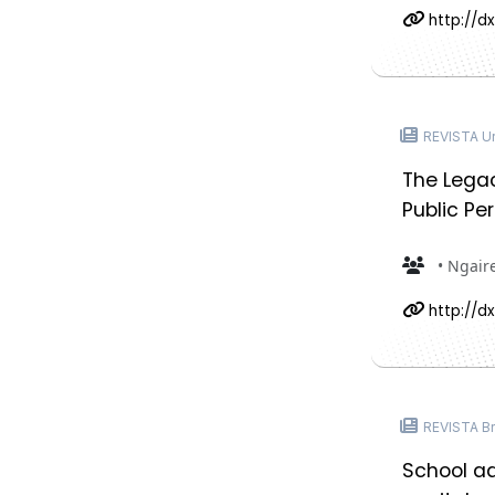
http://dx
REVISTA Ur
The Lega
Public Pe
• Ngaire
http://d
REVISTA Bri
School ad