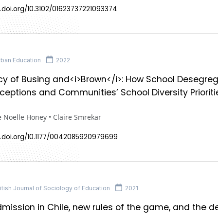
.doi.org/10.3102/01623737221093374
ban Education
2022
cy of Busing and<i>Brown</i>: How School Desegre
rceptions and Communities’ School Diversity Prioriti
 Noelle Honey • Claire Smrekar
x.doi.org/10.1177/0042085920979699
tish Journal of Sociology of Education
2021
mission in Chile, new rules of the game, and the d