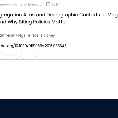
abody Journal of Education
2015
gregation Aims and Demographic Contexts of Magn
d Why Siting Policies Matter
 Smrekar • Ngaire Noelle Honey
.doi.org/10.1080/0161956x.2015.988545