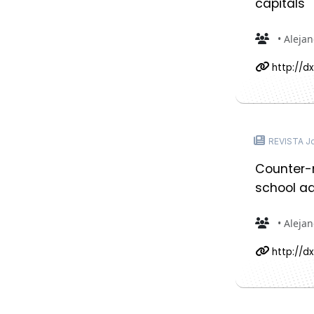
capitals
• Aleja
http://dx
REVISTA Jo
Counter-r
school ad
• Alejan
http://dx