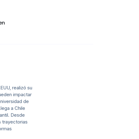
en
EUU, realizó su
pueden impactar
Universidad de
lega a Chile
antil. Desde
 trayectorias
formas