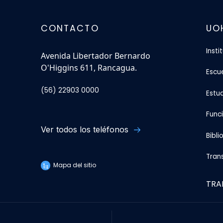
CONTACTO
UO
Insti
Avenida Libertador Bernardo
O'Higgins 611, Rancagua.
Escu
(56) 22903 0000
Estu
Func
Ver todos los teléfonos
Bibli
Tran
Mapa del sitio
TRA