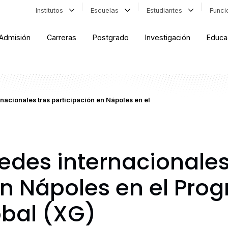
Institutos
Escuelas
Estudiantes
Func
Admisión
Carreras
Postgrado
Investigación
Educa
nacionales tras participación en Nápoles en el
edes internacionales
en Nápoles en el Pro
obal (XG)