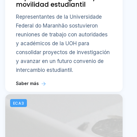
Saber más
ECA3
LUNES 10, AGOSTO
Estudiantes del curso
Entomología Agrícola
exhibieron sus insectarios en
el Campus Colchagua