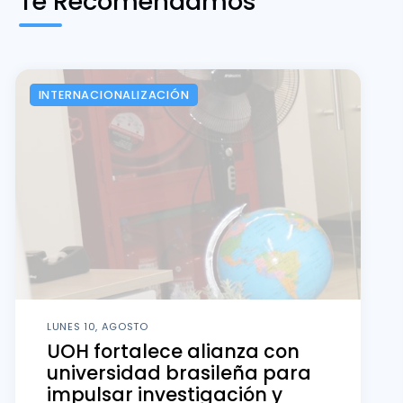
LUNES 10, AGOSTO
UOH fortalece alianza con
universidad brasileña para
impulsar investigación y
movilidad estudiantil
Representantes de la Universidade
Federal do Maranhão sostuvieron
reuniones de trabajo con autoridades
y académicos de la UOH para
consolidar proyectos de investigación
y avanzar en un futuro convenio de
intercambio estudiantil.