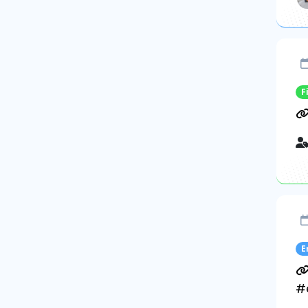
F
E
#