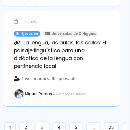
Julio 2025
En Ejecución
Universidad de O'Higgins
La lengua, las aulas, las calles: El
paisaje lingüístico para una
didáctica de la lengua con
pertinencia local
Investigador/a Responsable
Miguel Ramos
● Profesor Asistente
1
2
3
4
5
…
25