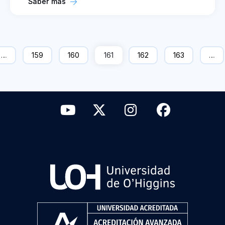
Saber más
…
159
160
161
162
163
…