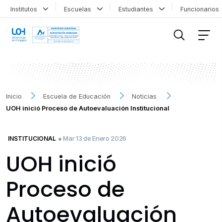
Institutos
Escuelas
Estudiantes
Funcionario
FILTRAR INFORMACIÓN
Inicio
Escuela de Educación
Noticias
UOH inició Proceso de Autoevaluación Institucional
● Mar 13 de Enero 2026
INSTITUCIONAL
UOH inició
Proceso de
Autoevaluación