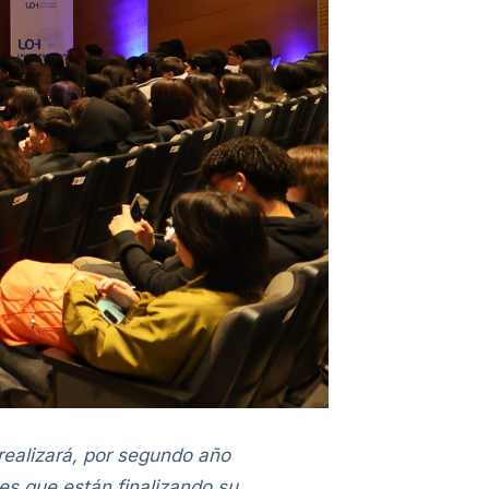
realizará, por segundo año
s que están finalizando su