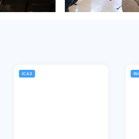
ICA3
IN