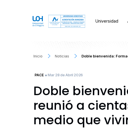
Universidad
Inicio
Noticias
Doble bienvenida: Forma
● Mar 28 de Abril 2026
PACE
Doble bienven
reunió a cient
medio que vivir