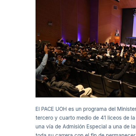
El PACE UOH es un programa del Minister
tercero y cuarto medio de 41 liceos de la
una vía de Admisión Especial a una de la
toda su carrera con el fin de permanecer