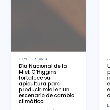
JUEVES 6, AGOSTO
J
Día Nacional de la
U
Miel: O’Higgins
fortalece su
i
apicultura para
producir miel en un
e
escenario de cambio
d
climático
L