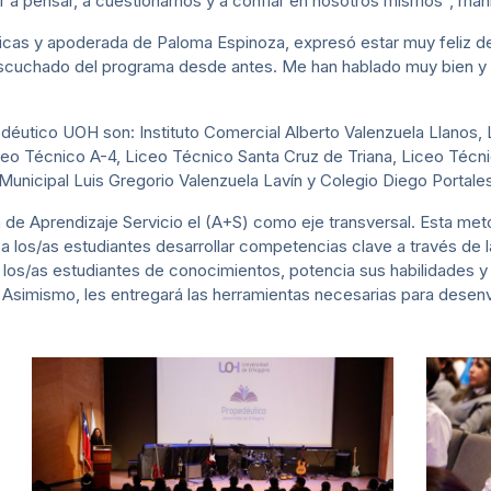
r a pensar, a cuestionarnos y a confiar en nosotros mismos”, mani
cas y apoderada de Paloma Espinoza, expresó estar muy feliz de 
cuchado del programa desde antes. Me han hablado muy bien y que
.
déutico UOH son: Instituto Comercial Alberto Valenzuela Llanos, 
ceo Técnico A-4, Liceo Técnico Santa Cruz de Triana, Liceo Técn
unicipal Luis Gregorio Valenzuela Lavín y Colegio Diego Portales
de Aprendizaje Servicio el (A+S) como eje transversal. Esta met
a los/as estudiantes desarrollar competencias clave a través de 
los/as estudiantes de conocimientos, potencia sus habilidades y
r. Asimismo, les entregará las herramientas necesarias para de