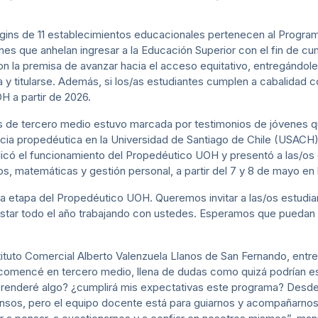
ggins de 11 establecimientos educacionales pertenecen al Progra
es que anhelan ingresar a la Educación Superior con el fin de c
n la premisa de avanzar hacia el acceso equitativo, entregándole
lla y titularse. Además, si los/as estudiantes cumplen a cabalidad
H a partir de 2026.
s de tercero medio estuvo marcada por testimonios de jóvenes q
ncia propedéutica en la Universidad de Santiago de Chile (USACH)
licó el funcionamiento del Propedéutico UOH y presentó a las/os 
os, matemáticas y gestión personal, a partir del 7 y 8 de mayo 
 etapa del Propedéutico UOH. Queremos invitar a las/os estudiant
star todo el año trabajando con ustedes. Esperamos que puedan s
stituto Comercial Alberto Valenzuela Llanos de San Fernando, entr
comencé en tercero medio, llena de dudas como quizá podrían e
renderé algo? ¿cumplirá mis expectativas este programa? Desde 
ntensos, pero el equipo docente está para guiarnos y acompañarno