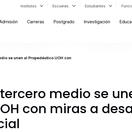
Institutos
Escuelas
Estudiantes
Func
Admisión
Carreras
Postgrado
Investigación
Educa
edio se unen al Propedéutico UOH con
 tercero medio se un
OH con miras a desar
ial