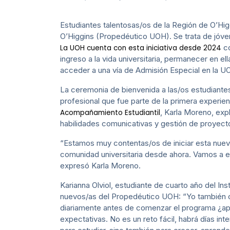
Estudiantes talentosas/os de la Región de O’Hi
O’Higgins (Propedéutico UOH). Se trata de jóven
co
La UOH cuenta con esta iniciativa desde 2024
ingreso a la vida universitaria, permanecer en e
acceder a una vía de Admisión Especial en la UO
La ceremonia de bienvenida a las/os estudiante
profesional que fue parte de la primera experie
, Karla Moreno, exp
Acompañamiento Estudiantil
habilidades comunicativas y gestión de proyect
“Estamos muy contentas/os de iniciar esta nueva
comunidad universitaria desde ahora. Vamos a e
expresó Karla Moreno.
Karianna Olviol, estudiante de cuarto año del In
nuevos/as del Propedéutico UOH: “Yo también 
diariamente antes de comenzar el programa ¿ap
expectativas. No es un reto fácil, habrá días i