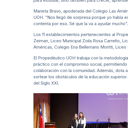
para estudiar, sino también para crecer, aprende
Marieta Bravo, apoderada del Colegio Las Améri
UOH. “Nos llegó de sorpresa porque yo había es
contenta por eso. Sé que la va a ayudar mucho”
Los 11 establecimientos pertenecientes al Prope
Zeiman, Liceo Municipal Zoila Rosa Carreño, Li
Américas, Colegio Ena Bellemans Montti, Liceo M
El Propedéutico UOH trabaja con la metodología 
práctico con el compromiso social, permitiendo 
colaboración con la comunidad. Además, dota a 
sortear los obstáculos de la educación superio
del Siglo XXI.