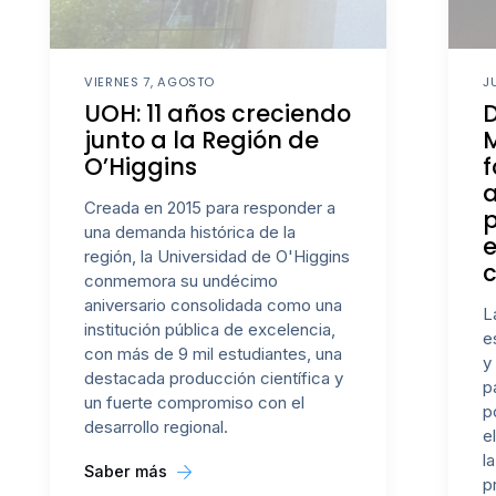
VIERNES 7, AGOSTO
J
UOH: 11 años creciendo
D
junto a la Región de
M
O’Higgins
f
a
Creada en 2015 para responder a
p
una demanda histórica de la
región, la Universidad de O'Higgins
c
conmemora su undécimo
aniversario consolidada como una
L
institución pública de excelencia,
e
con más de 9 mil estudiantes, una
y
destacada producción científica y
p
un fuerte compromiso con el
p
desarrollo regional.
e
l
Saber más
p