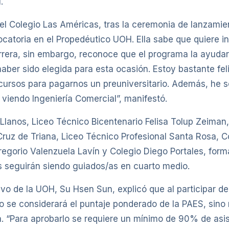
.
el Colegio Las Américas, tras la ceremonia de lanzami
catoria en el Propedéutico UOH. Ella sabe que quiere in
rrera, sin embargo, reconoce que el programa la ayudar
ber sido elegida para esta ocasión. Estoy bastante feli
cursos para pagarnos un preuniversitario. Además, he s
 viendo Ingeniería Comercial”, manifestó.
 Llanos, Liceo Técnico Bicentenario Felisa Tolup Zeiman
Cruz de Triana, Liceo Técnico Profesional Santa Rosa, 
Gregorio Valenzuela Lavín y Colegio Diego Portales, for
s seguirán siendo guiados/as en cuarto medio.
vo de la UOH, Su Hsen Sun, explicó que al participar de
o se considerará el puntaje ponderado de la PAES, sino 
a. “Para aprobarlo se requiere un mínimo de 90% de asis