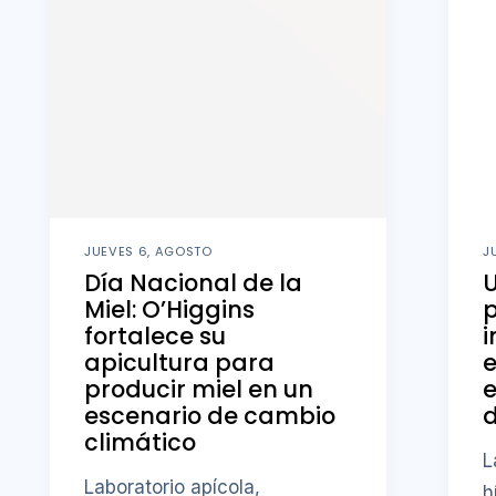
JUEVES 6, AGOSTO
J
Día Nacional de la
U
Miel: O’Higgins
fortalece su
i
apicultura para
producir miel en un
e
escenario de cambio
d
climático
L
Laboratorio apícola,
h