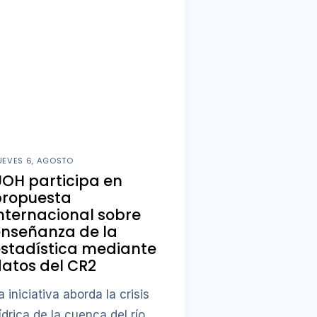
UEVES 6, AGOSTO
OH participa en
propuesta
nternacional sobre
enseñanza de la
stadística mediante
atos del CR2
a iniciativa aborda la crisis
ídrica de la cuenca del río