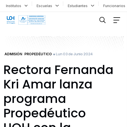
Institutos
Escuelas
Estudiantes
Funcionario
FILTRAR INFORMACIÓN
● Lun 03 de Junio 2024
ADMISIÓN
PROPEDÉUTICO
Rectora Fernanda
Kri Amar lanza
programa
Propedéutico