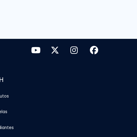
H
tutos
elas
diantes