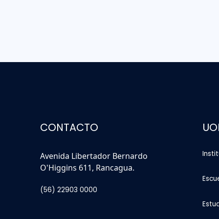
CONTACTO
UO
Insti
Avenida Libertador Bernardo
O'Higgins 611, Rancagua.
Escu
(56) 22903 0000
Estu