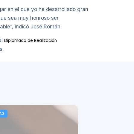
ar en el que yo he desarrollado gran
í que sea muy honroso ser
ble”, indicó José Román.
el
Diplomado de Realización
s.
A3