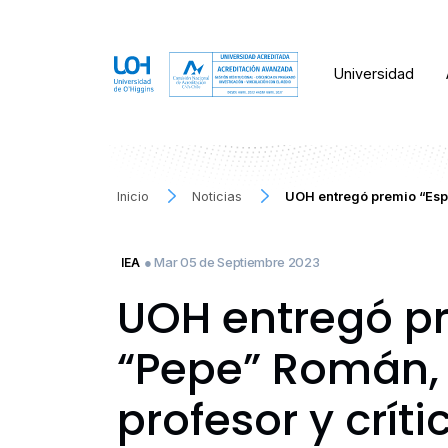
Universidad
Inicio
Noticias
UOH entregó premio “Esp
● Mar 05 de Septiembre 2023
IEA
UOH entregó pr
“Pepe” Román,
profesor y críti