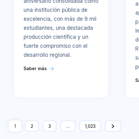
aniversario consolidada como
a
una institución pública de
a
excelencia, con más de 9 mil
p
estudiantes, una destacada
i
producción científica y un
d
fuerte compromiso con el
R
desarrollo regional.
s
p
Saber más
S
1
2
3
…
1,023