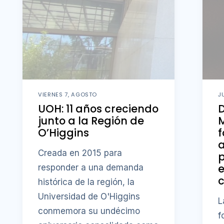
VIERNES 7, AGOSTO
J
UOH: 11 años creciendo
D
junto a la Región de
M
O’Higgins
f
a
Creada en 2015 para
p
responder a una demanda
c
histórica de la región, la
Universidad de O'Higgins
L
conmemora su undécimo
f