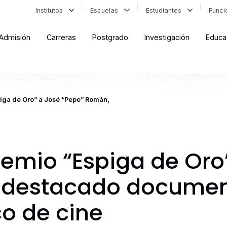
Institutos
Escuelas
Estudiantes
Func
Admisión
Carreras
Postgrado
Investigación
Educa
iga de Oro” a José “Pepe” Román,
emio “Espiga de Oro
 destacado document
co de cine