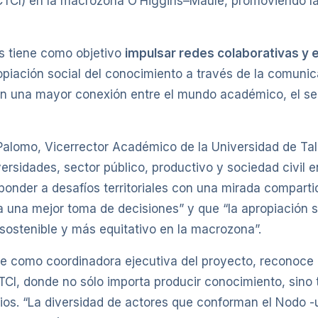
CTCI) en la macrozona O’Higgins–Maule, promoviendo la 
 tiene como objetivo
impulsar redes colaborativas y 
iación social del conocimiento a través de la comunicac
 con una mayor conexión entre el mundo académico, el sec
o Palomo, Vicerrector Académico de la Universidad de T
iversidades, sector público, productivo y sociedad civil
ponder a desafíos territoriales con una mirada compart
a una mejor toma de decisiones” y que “la apropiación s
 sostenible y más equitativo en la macrozona”.
ume como coordinadora ejecutiva del proyecto, reconoce
TCI, donde no sólo importa producir conocimiento, sin
orios. “La diversidad de actores que conforman el Nodo -