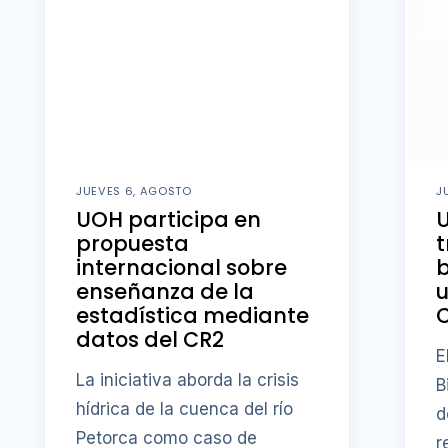
JUEVES 6, AGOSTO
J
UOH participa en
U
propuesta
t
internacional sobre
b
enseñanza de la
u
estadística mediante
datos del CR2
E
La iniciativa aborda la crisis
B
hídrica de la cuenca del río
d
Petorca como caso de
r