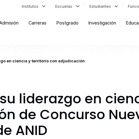
Institutos
Escuelas
Estudiantes
Func
Admisión
Carreras
Postgrado
Investigación
Educa
go en ciencia y territorio con adjudicación
u liderazgo en cienci
ión de Concurso Nue
de ANID