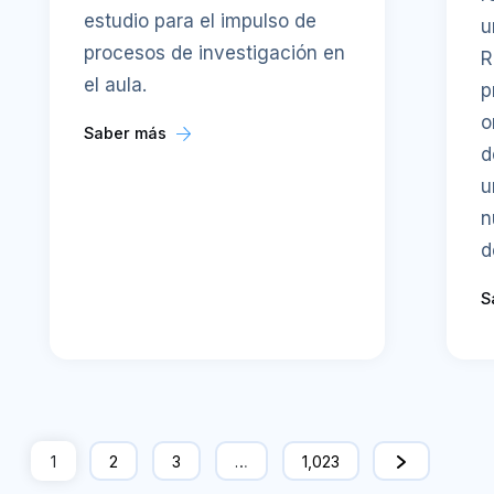
estudio para el impulso de
u
procesos de investigación en
R
el aula.
p
o
Saber más
d
u
n
d
S
1
2
3
…
1,023