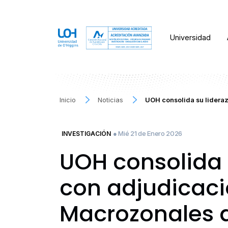
Universidad
Inicio
Noticias
UOH consolida su lideraz
● Mié 21 de Enero 2026
INVESTIGACIÓN
UOH consolida s
con adjudicac
Macrozonales 