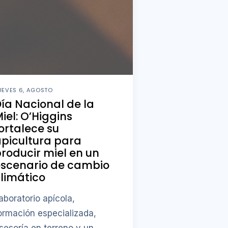
UEVES 6, AGOSTO
ía Nacional de la
iel: O’Higgins
ortalece su
picultura para
roducir miel en un
escenario de cambio
limático
aboratorio apícola,
ormación especializada,
sesoría en terreno y un