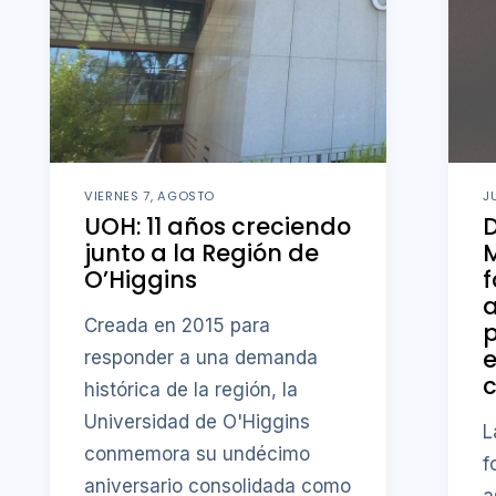
VIERNES 7, AGOSTO
J
UOH: 11 años creciendo
D
junto a la Región de
M
O’Higgins
f
a
Creada en 2015 para
p
responder a una demanda
c
histórica de la región, la
Universidad de O'Higgins
L
conmemora su undécimo
f
aniversario consolidada como
a