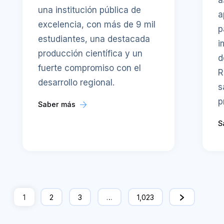
una institución pública de
a
excelencia, con más de 9 mil
p
estudiantes, una destacada
i
producción científica y un
d
fuerte compromiso con el
R
desarrollo regional.
s
p
Saber más
S
1
2
3
…
1,023