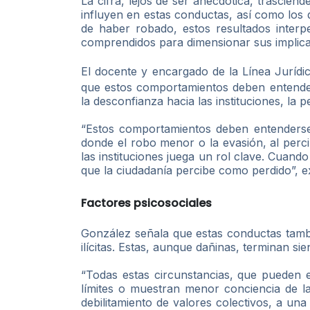
La cifra, lejos de ser anecdótica, trascien
influyen en estas conductas, así como los d
de haber robado, estos resultados inter
comprendidos para dimensionar sus implican
El docente y encargado de la Línea Jurídi
que estos comportamientos deben entenders
la desconfianza hacia las instituciones, la 
“Estos comportamientos deben entenderse c
donde el robo menor o la evasión, al perc
las instituciones juega un rol clave. Cuando
que la ciudadanía percibe como perdido”, ex
Factores psicosociales
González señala que estas conductas tambi
ilícitas. Estas, aunque dañinas, terminan s
“Todas estas circunstancias, que pueden e
límites o muestran menor conciencia de la
debilitamiento de valores colectivos, a una