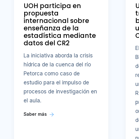
UOH participa en
U
propuesta
t
internacional sobre
b
enseñanza de la
u
estadística mediante
datos del CR2
E
La iniciativa aborda la crisis
B
hídrica de la cuenca del río
d
Petorca como caso de
r
estudio para el impulso de
u
procesos de investigación en
R
el aula.
p
o
Saber más
d
u
n