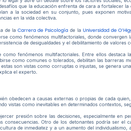
de lo legal y abre un debate sobre los factores sociales, e
esafíos que la educación enfrenta de cara a fortalecer la é
pelan a la sociedad en su conjunto, pues exponen motiv
cias en la vida colectiva.
Carrera de Psicología
Universidad de O’Hig
ca de la
de la
e como fenómenos multifactoriales, donde convergen la n
persistencia de desigualdades y el debilitamiento de valores 
omo fenómenos multifactoriales. Entre ellos destaca la n
ibirse como comunes o tolerados, debilitan las barreras m
 estas son vistas como corruptas o injustas, se genera una 
plica el experto.
én obedecen a causas externas o propias de cada quien, q
iendo vistas como inevitables en determinados contextos, se
jercer presión sobre las decisiones, especialmente en p
s consecuencias. Otro de los detonantes podría ser el c
 cultura de inmediatez y a un aumento del individualismo, a