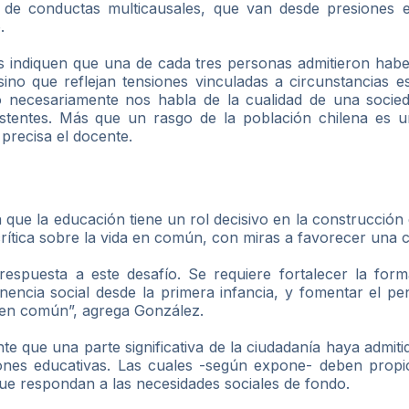
ta de conductas multicausales, que van desde presiones 
.
ras indiquen que una de cada tres personas admitieron hab
 sino que reflejan tensiones vinculadas a circunstancias e
necesariamente nos habla de la cualidad de una sociedad
xistentes. Más que un rasgo de la población chilena es 
 precisa el docente.
que la educación tiene un rol decisivo en la construcción
 crítica sobre la vida en común, con miras a favorecer una 
respuesta a este desafío. Se requiere fortalecer la forma
nencia social desde la primera infancia, y fomentar el pe
a en común”, agrega González.
te que una parte significativa de la ciudadanía haya admit
uciones educativas. Las cuales -según expone- deben propi
 que respondan a las necesidades sociales de fondo.