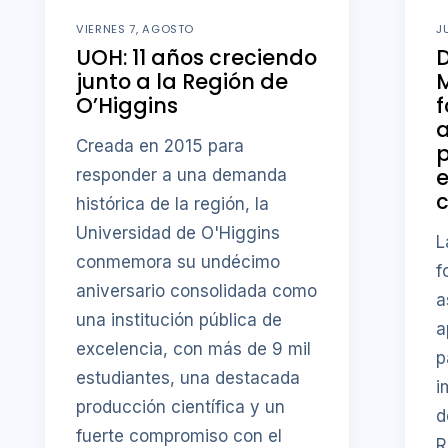
VIERNES 7, AGOSTO
J
UOH: 11 años creciendo
D
junto a la Región de
M
O’Higgins
f
a
Creada en 2015 para
p
responder a una demanda
c
histórica de la región, la
Universidad de O'Higgins
L
conmemora su undécimo
f
aniversario consolidada como
a
una institución pública de
a
excelencia, con más de 9 mil
p
estudiantes, una destacada
i
producción científica y un
d
fuerte compromiso con el
R