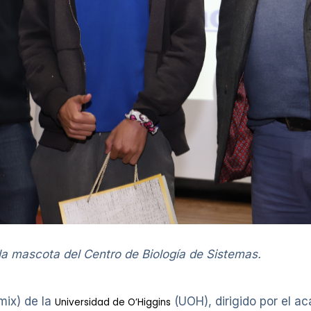
 la mascota del Centro de Biología de Sistemas.
mix) de la
(UOH), dirigido por el 
Universidad de O’Higgins