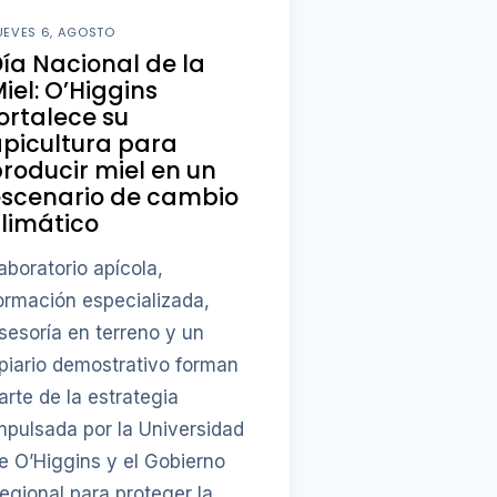
UEVES 6, AGOSTO
ía Nacional de la
iel: O’Higgins
ortalece su
picultura para
roducir miel en un
escenario de cambio
limático
aboratorio apícola,
ormación especializada,
sesoría en terreno y un
piario demostrativo forman
arte de la estrategia
mpulsada por la Universidad
e O’Higgins y el Gobierno
egional para proteger la