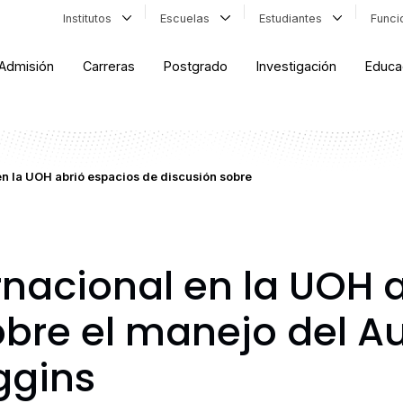
Institutos
Escuelas
Estudiantes
Func
Admisión
Carreras
Postgrado
Investigación
Educa
en la UOH abrió espacios de discusión sobre
rnacional en la UOH 
obre el manejo del A
ggins