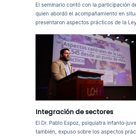
El seminario contó con la participación d
quien abordó el acompañamiento en situa
presentaron aspectos prácticos de la Ley 
Integración de sectores
El Dr. Pablo Espoz, psiquiatra infanto-ju
también, expuso sobre los aspectos práct