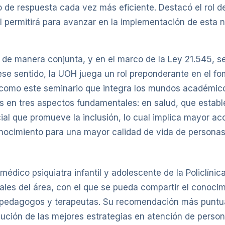
 de respuesta cada vez más eficiente. Destacó el rol d
l permitirá para avanzar en la implementación de esta n
n de manera conjunta, y en el marco de la Ley 21.545,
ese sentido, la UOH juega un rol preponderante en el f
 como este seminario que integra los mundos académicos
es en tres aspectos fundamentales: en salud, que estab
ial que promueve la inclusión, lo cual implica mayor ac
nocimiento para una mayor calidad de vida de personas 
, médico psiquiatra infantil y adolescente de la Policlí
les del área, con el que se pueda compartir el conocim
pedagogos y terapeutas. Su recomendación más puntual
cución de las mejores estrategias en atención de perso