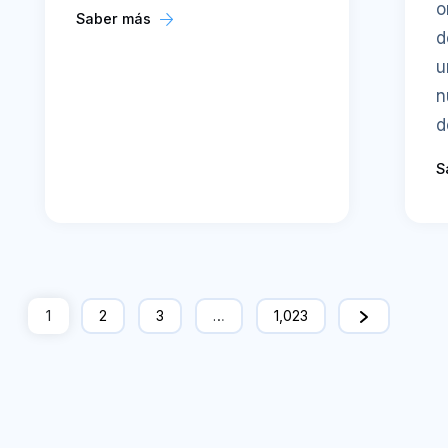
o
Saber más
d
u
n
d
S
1
2
3
…
1,023