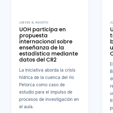
JUEVES 6, AGOSTO
J
UOH participa en
U
propuesta
t
internacional sobre
b
enseñanza de la
u
estadística mediante
datos del CR2
E
La iniciativa aborda la crisis
B
hídrica de la cuenca del río
d
Petorca como caso de
r
estudio para el impulso de
u
procesos de investigación en
R
el aula.
p