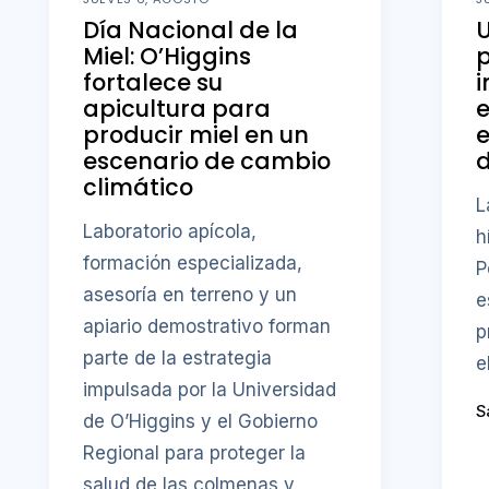
Día Nacional de la
U
Miel: O’Higgins
fortalece su
i
apicultura para
producir miel en un
e
escenario de cambio
d
climático
L
Laboratorio apícola,
h
formación especializada,
P
asesoría en terreno y un
e
apiario demostrativo forman
p
parte de la estrategia
e
impulsada por la Universidad
S
de O’Higgins y el Gobierno
Regional para proteger la
salud de las colmenas y