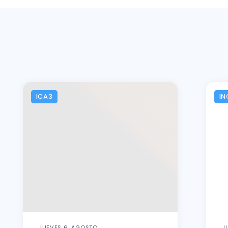
ICA3
IN
JUEVES 6, AGOSTO
J