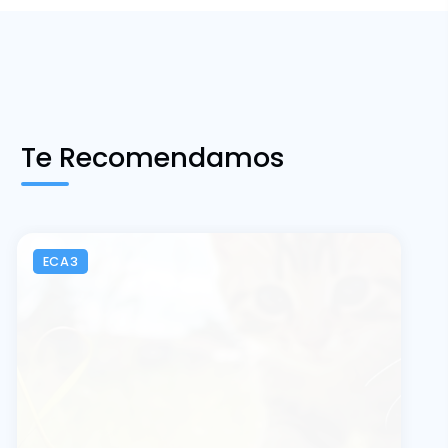
Te Recomendamos
ECA3
SÁBADO 8, AGOSTO
Día Internacional del Gato:
claves para una tenencia