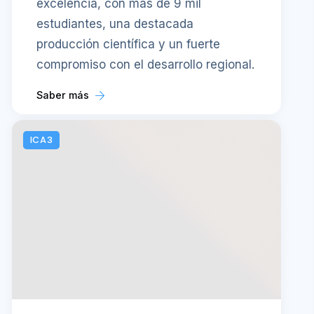
Saber más
ICA3
JUEVES 6, AGOSTO
Día Nacional de la Miel:
O’Higgins fortalece su
apicultura para producir
miel en un escenario de