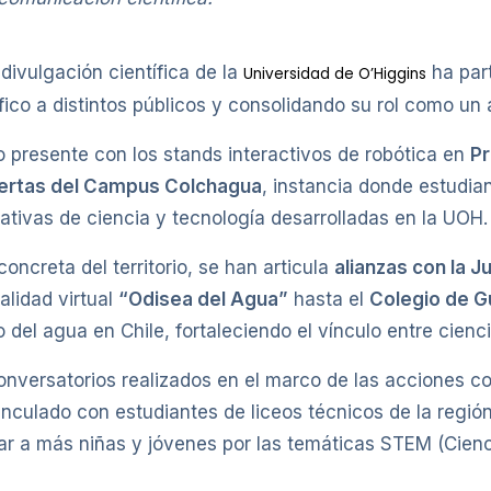
divulgación científica de la
ha part
Universidad de O’Higgins
fico a distintos públicos y consolidando su rol como un 
 presente con los stands interactivos de robótica en
Pr
iertas del Campus Colchagua
, instancia donde estudia
iativas de ciencia y tecnología desarrolladas en la UOH.
creta del territorio, se han articula
alianzas con la J
ealidad virtual
“Odisea del Agua”
hasta el
Colegio de G
 del agua en Chile, fortaleciendo el vínculo entre cienci
onversatorios realizados en el marco de las acciones c
culado con estudiantes de liceos técnicos de la regió
var a más niñas y jóvenes por las temáticas STEM (Cienc