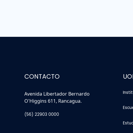
CONTACTO
UO
Insti
Avenida Libertador Bernardo
O'Higgins 611, Rancagua.
Escu
(56) 22903 0000
Estu