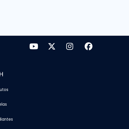
H
tutos
elas
diantes