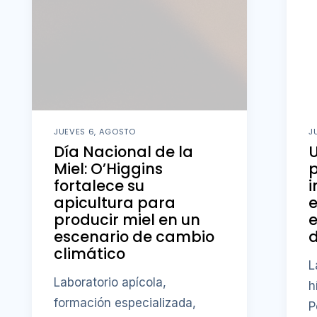
JUEVES 6, AGOSTO
J
Día Nacional de la
U
Miel: O’Higgins
fortalece su
i
apicultura para
producir miel en un
e
escenario de cambio
d
climático
L
Laboratorio apícola,
h
formación especializada,
P