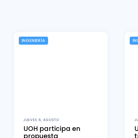
INGENIERÍA
IN
JUEVES 6, AGOSTO
J
UOH participa en
U
propuesta
t