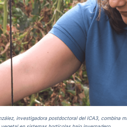
González, investigadora postdoctoral del ICA3, combina m
 vegetal en sistemas hortícolas bajo invernadero.