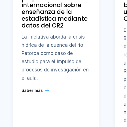
internacional sobre
b
enseñanza de la
u
estadística mediante
datos del CR2
E
La iniciativa aborda la crisis
B
hídrica de la cuenca del río
d
Petorca como caso de
r
estudio para el impulso de
u
procesos de investigación en
R
el aula.
p
o
Saber más
d
u
n
d