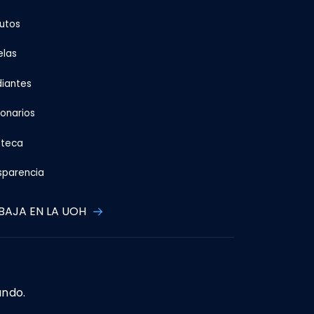
tutos
elas
diantes
ionarios
oteca
sparencia
BAJA EN LA UOH
ando.