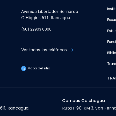
Insti
Avenida Libertador Bernardo
O'Higgins 611, Rancagua.
Escu
(56) 22903 0000
Estu
Func
Ver todos los teléfonos
Bibli
Tran
Mapa del sitio
TRA
Campus Colchagua
611, Rancagua.
Ruta I-90. KM 3, San Fern