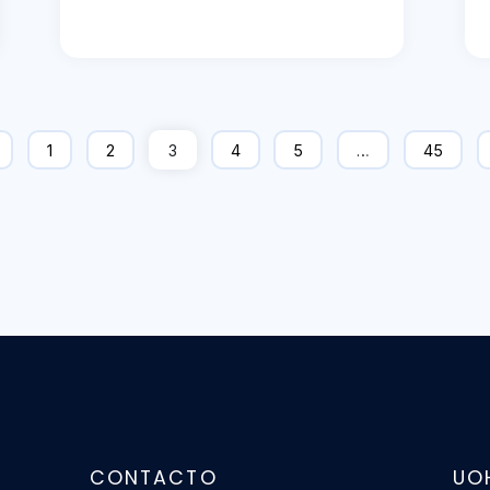
1
2
3
4
5
…
45
CONTACTO
UO