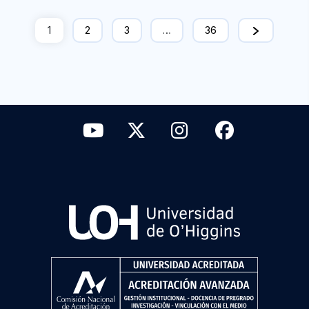
1
2
3
…
36