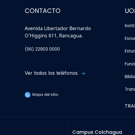
CONTACTO
UO
Insti
Avenida Libertador Bernardo
O'Higgins 611, Rancagua.
Escu
(56) 22903 0000
Estu
Func
Ver todos los teléfonos
Bibli
Tran
Mapa del sitio
TRA
Campus Colchagua