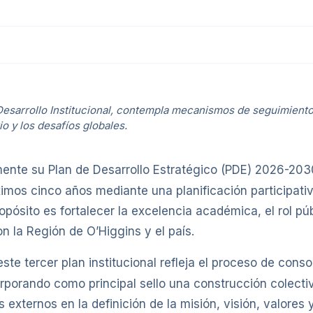
e Desarrollo Institucional, contempla mecanismos de seguimient
io y los desafíos globales.
ente su Plan de Desarrollo Estratégico (PDE) 2026-2030,
óximos cinco años mediante una planificación participati
opósito es fortalecer la excelencia académica, el rol públ
on la Región de O’Higgins y el país.
te tercer plan institucional refleja el proceso de cons
rporando como principal sello una construcción colectiv
externos en la definición de la misión, visión, valores y