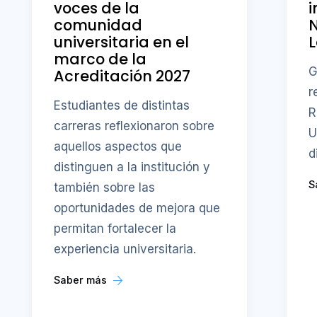
voces de la
i
comunidad
N
universitaria en el
L
marco de la
G
Acreditación 2027
r
Estudiantes de distintas
R
carreras reflexionaron sobre
U
aquellos aspectos que
d
distinguen a la institución y
S
también sobre las
oportunidades de mejora que
permitan fortalecer la
experiencia universitaria.
Saber más