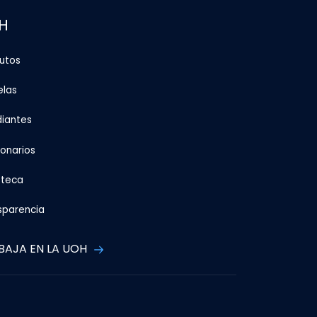
H
tutos
elas
diantes
ionarios
oteca
sparencia
BAJA EN LA UOH